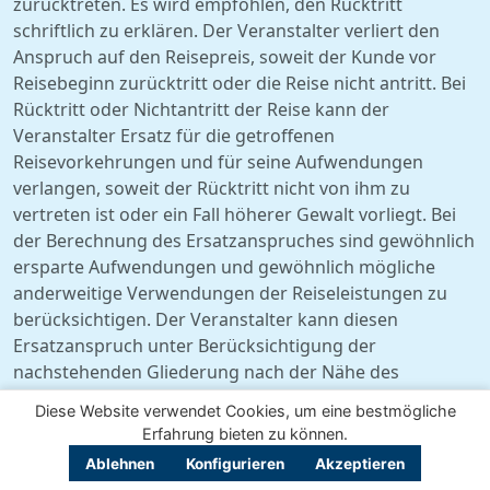
zurücktreten. Es wird empfohlen, den Rücktritt
schriftlich zu erklären. Der Veranstalter verliert den
Anspruch auf den Reisepreis, soweit der Kunde vor
Reisebeginn zurücktritt oder die Reise nicht antritt. Bei
Rücktritt oder Nichtantritt der Reise kann der
Veranstalter Ersatz für die getroffenen
Reisevorkehrungen und für seine Aufwendungen
verlangen, soweit der Rücktritt nicht von ihm zu
vertreten ist oder ein Fall höherer Gewalt vorliegt. Bei
der Berechnung des Ersatzanspruches sind gewöhnlich
ersparte Aufwendungen und gewöhnlich mögliche
anderweitige Verwendungen der Reiseleistungen zu
berücksichtigen. Der Veranstalter kann diesen
Ersatzanspruch unter Berücksichtigung der
nachstehenden Gliederung nach der Nähe des
Zeitpunktes des Rücktritts zum vertraglich vereinbarten
Diese Website verwendet Cookies, um eine bestmögliche
Reisebeginn in einem prozentualen Verhältnis zum
Erfahrung bieten zu können.
Reisepreis pauschal pro Person wie folgt berechnen:
Ablehnen
Konfigurieren
Akzeptieren